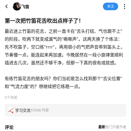
飞笛
关注
第一次把竹笛花舌吹出点样子了！
最近迷上竹笛的花舌，之前一直卡在“舌头打结、气也跟不上”
的阶段，吹两下就变成漏气的“嘶嘶声”。这两天换了个练法：
先不吹笛子，空口练“rrrr”，再用很小的气把声音带到笛头上，
节奏慢一点，能连起来再加速。今晚居然在一段小旋律里顺利
插进去几次，虽然还不够干净，但那一下真的很有成就感。
有练竹笛花舌的朋友吗？你们当初是怎么找到那个“舌尖位置”
和“气流力度”的？想继续把它练稳一点。
5个月前
学习交流
35598 内容
评论
最新
热门
只看作者