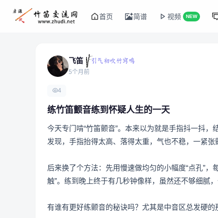
首页
简谱
视频
NEW
飞笛
5个月前
4
练竹笛颤音练到怀疑人生的一天
今天专门啃“竹笛颤音”。本来以为就是手指抖一抖
发现，手指抬得太高、落得太重，气也不稳，一紧张
后来换了个方法：先用慢速做均匀的小幅度“点孔”，
触”。练到晚上终于有几秒钟像样，虽然还不够细腻
有谁有更好练颤音的秘诀吗？尤其是中音区总发硬的