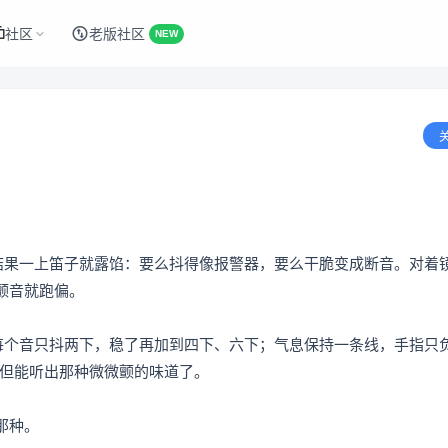
社区
老版社区
NEW
，结果一上笛子就露馅：要么抖得像报警器，要么干脆变成断音。对着
颤音就跑偏。
每个音只抖两下，稳了再加到四下、六下；气息保持一条线，手指只负
，但能听出那种微微颤的味道了。
那种。