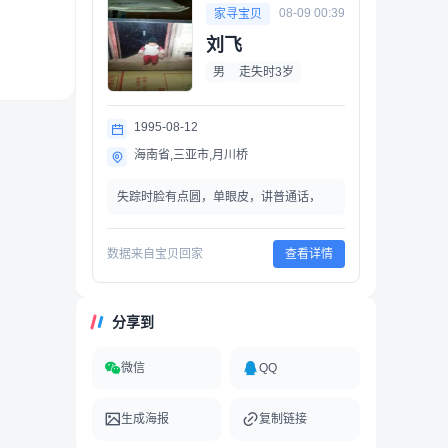
08-09 00:39
家寻宝贝
刘飞
男
走失时3岁
1995-08-12
海南省,三亚市,月川桥
失踪时脸有点圆，单眼皮，讲普通话，
数据来自宝贝回家
查看详情
分享到
微信
QQ
生成海报
复制链接