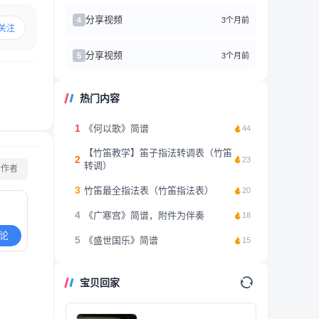
分享视频
3个月前
4
关注
分享视频
3个月前
5
热门内容
1
《何以歌》简谱
44
【竹笛教学】笛子指法转调表（竹笛
2
23
转调）
看作者
3
竹笛最全指法表（竹笛指法表）
20
4
《广寒宫》简谱，附件为伴奏
18
论
5
《盛世国乐》简谱
15
宝贝回家