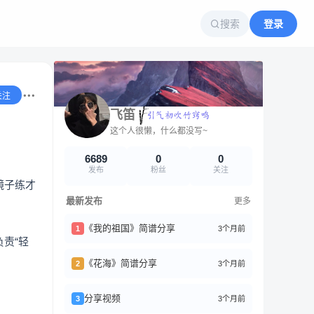
搜索
登录
关注
飞笛
这个人很懒，什么都没写~
6689
0
0
发布
粉丝
关注
镜子练才
最新发布
更多
《我的祖国》简谱分享
3个月前
1
责“轻
《花海》简谱分享
3个月前
2
分享视频
3个月前
3