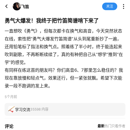
飞笛
关注
勇气大爆发！我终于把竹笛简谱啃下来了
一直想吹《勇气》，但每次都卡在换气和高音，今天突然状态
在线，索性把“勇气大爆发竹笛简谱”从头到尾重新抄了一遍，
还用铅笔标了指法和换气点。照着练了半小时，终于能连起来
吹到副歌，不再断断续续了，真的有种把自己从“想学”推到“在
学”的感觉。
有同样在练这首的朋友吗？你们高音6、7那里怎么稳住的？我
现在靠放慢和轻点气，效果还行，但一紧张就飘。希望下次能
录一段不跑调的发上来。
5个月前
学习交流
35598 内容
评论
最新
热门
只看作者