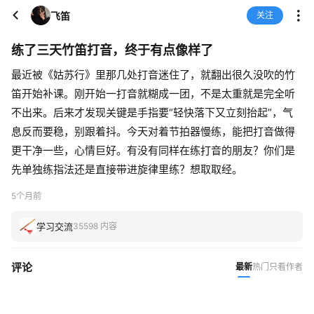
飞笛
关注
练了三天竹笛打音，终于有点像样了
最近被《姑苏行》里那几处打音迷住了，就翻出很久没吹的竹
笛开始补课。刚开始一打音就糊成一团，不是太重就是完全听
不出来。后来才发现关键是手指要“轻快落下又立刻抬起”，气
息反而要稳，别跟着抖。今天对着节拍器慢练，能把打音做得
更干净一些，心情巨好。有没有同样在练打音的朋友？你们是
先单独练指法还是直接带进旋律里练？想取取经。
5个月前
学习交流
35598 内容
评论
最新
热门
只看作者