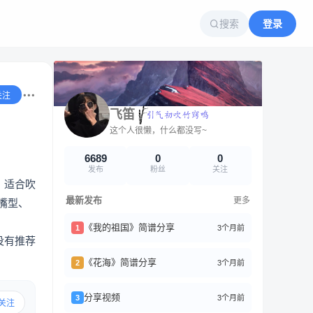
搜索
登录
关注
飞笛
这个人很懒，什么都没写~
6689
0
0
发布
粉丝
关注
，适合吹
最新发布
更多
嘴型、
《我的祖国》简谱分享
3个月前
1
没有推荐
《花海》简谱分享
3个月前
2
分享视频
3个月前
3
关注