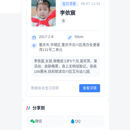
08-07 13:34
宝贝寻家
李依宸
女
2017-1-8
50cm
重庆市,市辖区,重庆市合川区南办处婆婆
湾131号二单元
李依宸,女孩,单眼皮,5岁5个月,喜欢笑、爱
活动，皮肤略黑，身上无明显胎记，身高
106厘米,目前就读合川区艾乐幼儿园,
数据来自宝贝回家
查看详情
分享到
微信
QQ