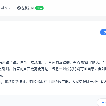
社区
老版社区
NEW
借来试了试。陶笛一吹就出声，音色圆润软糯，有点像“雾里的人声”
太刺耳。竹笛的声音更亮更穿透，气息一到位就特别有画面感，但对
点。
陶笛；喜欢传统味道、想吹出那种江湖感选竹笛。大家更偏哪一种？有