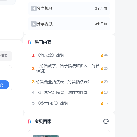
分享视频
3个月前
4
分享视频
3个月前
5
热门内容
1
《何以歌》简谱
44
看作者
【竹笛教学】笛子指法转调表（竹笛
2
23
转调）
3
竹笛最全指法表（竹笛指法表）
20
论
4
《广寒宫》简谱，附件为伴奏
18
5
《盛世国乐》简谱
15
宝贝回家