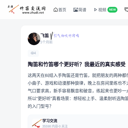
首页
简谱
视频
NEW
飞笛
5个月前
4
陶笛和竹笛哪个更好听？我最近的真实感受
这两天在纠结入手陶笛还是竹笛，就把朋友的两种都
小曲子、游戏和动漫那种旋律，晚上在房间里练也不
气口要求高，新手容易飘音和破音，练起来也更吵一
所以“更好听”真看场景：想轻松上手、温柔耐听选
的入门型号？
学习交流
35598 内容
0 关注