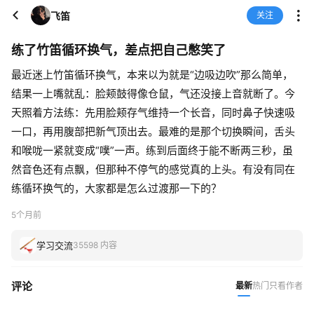
飞笛
关注
练了竹笛循环换气，差点把自己憋笑了
最近迷上竹笛循环换气，本来以为就是“边吸边吹”那么简单，
结果一上嘴就乱：脸颊鼓得像仓鼠，气还没接上音就断了。今
天照着方法练：先用脸颊存气维持一个长音，同时鼻子快速吸
一口，再用腹部把新气顶出去。最难的是那个切换瞬间，舌头
和喉咙一紧就变成“噗”一声。练到后面终于能不断两三秒，虽
然音色还有点飘，但那种不停气的感觉真的上头。有没有同在
练循环换气的，大家都是怎么过渡那一下的？
5个月前
学习交流
35598 内容
评论
最新
热门
只看作者