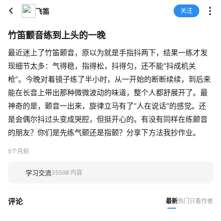
飞笛
关注
竹笛颤音练到上头的一晚
最近迷上了竹笛颤音，原以为就是手指抖两下，结果一练才发
现细节太多：气得稳，指得松，抖得匀，还不能“抖成机关
枪”。今晚对着镜子练了半小时，从一开始的断断续续，到后来
能在长音上带出那种微微波动的味道，整个人都舒展开了。最
神奇的是，颤音一出来，旋律立马有了“人在说话”的感觉。还
是会偶尔抖过头变成哭腔，但挺开心的。有没有同样在练颤音
的朋友？你们是先练气颤还是指颤？分享下方法我抄作业。
5个月前
学习交流
35598 内容
评论
最新
热门
只看作者