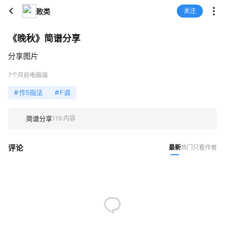
败类
关注
《晚秋》简谱分享
分享图片
7个月前
电脑端
#
作5指法
#
F调
简谱分享
119 内容
评论
最新
热门
只看作者