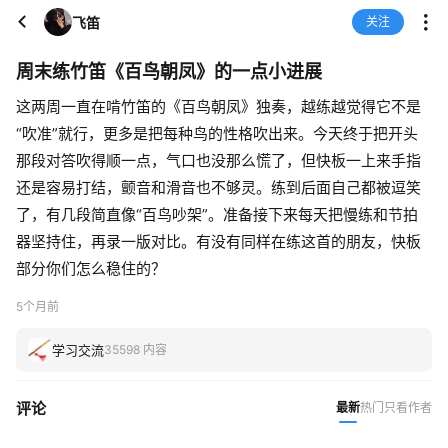
飞笛
关注
周末练竹笛《百鸟朝凤》的一点小进展
这两周一直在啃竹笛的《百鸟朝凤》独奏，越练越觉得它不是
“吹准”就行，更多是把每种鸟的性格吹出来。今天终于把开头
那段对答吹得顺一点，气口也没那么慌了，但快板一上来手指
还是容易打结，颤音和滑音也不够灵。练到后面自己都被逗笑
了，有几段简直像“百鸟吵架”。准备接下来每天把慢练和节拍
器坚持住，再录一版对比。有没有同样在练这首的朋友，快板
部分你们怎么稳住的？
5个月前
学习交流
35598 内容
评论
最新
热门
只看作者