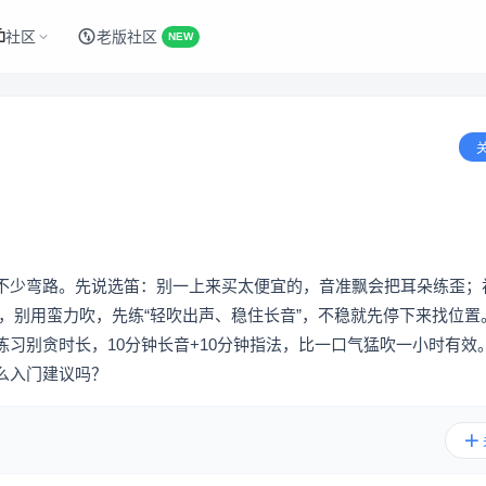
社区
老版社区
NEW
不少弯路。先说选笛：别一上来买太便宜的，音准飘会把耳朵练歪；
，别用蛮力吹，先练“轻吹出声、稳住长音”，不稳就先停下来找位置
习别贪时长，10分钟长音+10分钟指法，比一口气猛吹一小时有效
么入门建议吗？