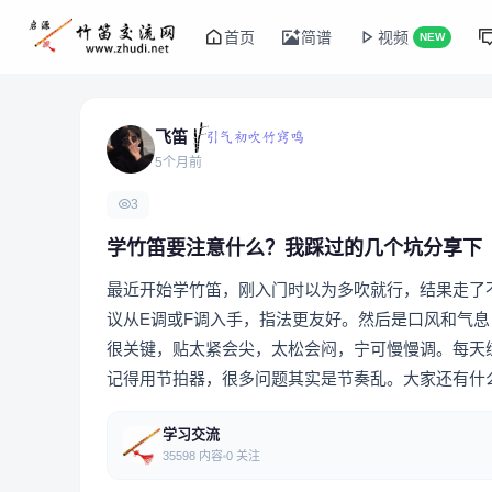
首页
简谱
视频
NEW
飞笛
5个月前
3
学竹笛要注意什么？我踩过的几个坑分享下
最近开始学竹笛，刚入门时以为多吹就行，结果走了
议从E调或F调入手，指法更友好。然后是口风和气息
很关键，贴太紧会尖，太松会闷，宁可慢慢调。每天练
记得用节拍器，很多问题其实是节奏乱。大家还有什
学习交流
35598 内容
0 关注