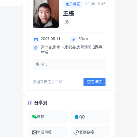
08-08 16:45
宝贝寻家
王栋
男
2007-05-11
50cm
河北省,衡水市,枣强县,大营镇吴旧路寺
村后
尖下巴
数据来自宝贝回家
查看详情
分享到
微信
QQ
生成海报
复制链接