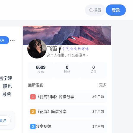
搜索
登录
关注
飞笛
这个人很懒，什么都没写~
6689
0
0
发布
粉丝
关注
初学建
最新发布
更多
。膜也
。最后
《我的祖国》简谱分享
3个月前
1
《花海》简谱分享
3个月前
2
关注
分享视频
3个月前
3