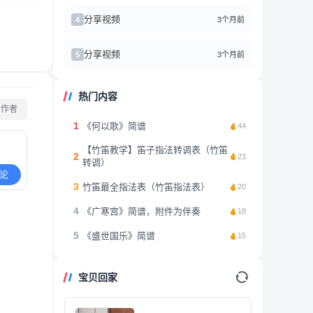
分享视频
3个月前
4
分享视频
3个月前
5
热门内容
看作者
1
《何以歌》简谱
44
【竹笛教学】笛子指法转调表（竹笛
2
23
转调）
论
3
竹笛最全指法表（竹笛指法表）
20
4
《广寒宫》简谱，附件为伴奏
18
5
《盛世国乐》简谱
15
宝贝回家