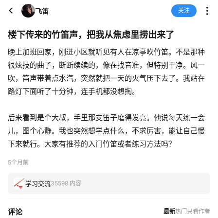
飞笛
关注
楼下传来的竹笛声，把我从焦虑里捞出来了
晚上加班回家，刚进小区就听见有人在凉亭吹竹笛。不是那种
很炫技的曲子，断断续续的，像在找音准，但特别干净。风一
吹，笛声带着点水汽，突然就把一天的火气压下去了。我站在
路灯下面听了十分钟，连手机都没想掏。
后来看到是个大叔，手里那支笛子磨得发亮。他说每天练一会
儿，图个心静。我也突然想学点什么，不求厉害，能让自己慢
下来就行。大家有推荐的入门竹笛或者练习方法吗？
5个月前
学习交流
35598 内容
评论
最新
热门
只看作者