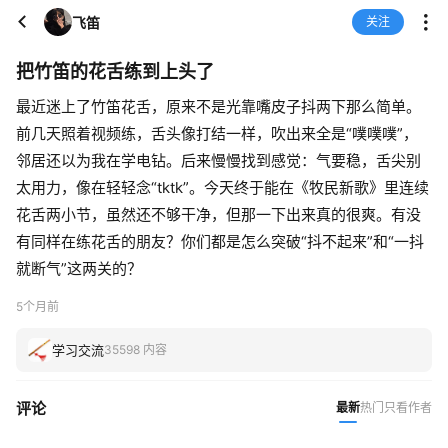
飞笛
关注
把竹笛的花舌练到上头了
最近迷上了竹笛花舌，原来不是光靠嘴皮子抖两下那么简单。
前几天照着视频练，舌头像打结一样，吹出来全是“噗噗噗”，
邻居还以为我在学电钻。后来慢慢找到感觉：气要稳，舌尖别
太用力，像在轻轻念“tktk”。今天终于能在《牧民新歌》里连续
花舌两小节，虽然还不够干净，但那一下出来真的很爽。有没
有同样在练花舌的朋友？你们都是怎么突破“抖不起来”和“一抖
就断气”这两关的？
5个月前
学习交流
35598 内容
评论
最新
热门
只看作者