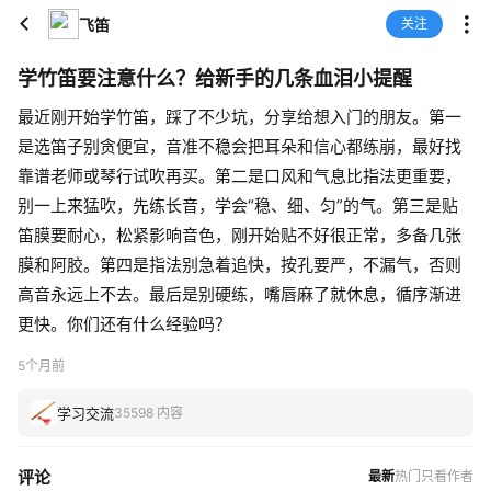
飞笛
关注
学竹笛要注意什么？给新手的几条血泪小提醒
最近刚开始学竹笛，踩了不少坑，分享给想入门的朋友。第一
是选笛子别贪便宜，音准不稳会把耳朵和信心都练崩，最好找
靠谱老师或琴行试吹再买。第二是口风和气息比指法更重要，
别一上来猛吹，先练长音，学会“稳、细、匀”的气。第三是贴
笛膜要耐心，松紧影响音色，刚开始贴不好很正常，多备几张
膜和阿胶。第四是指法别急着追快，按孔要严，不漏气，否则
高音永远上不去。最后是别硬练，嘴唇麻了就休息，循序渐进
更快。你们还有什么经验吗？
5个月前
学习交流
35598 内容
评论
最新
热门
只看作者