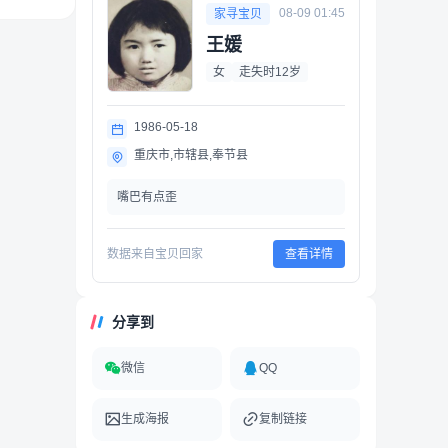
08-09 01:45
家寻宝贝
王媛
女
走失时12岁
1986-05-18
重庆市,市辖县,奉节县
嘴巴有点歪
数据来自宝贝回家
查看详情
分享到
微信
QQ
生成海报
复制链接