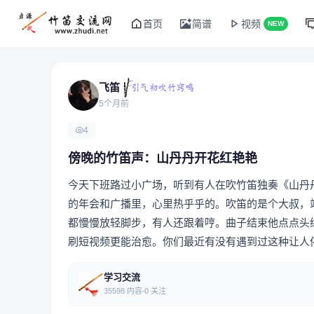
首页
简谱
视频
NEW
飞笛
5个月前
4
傍晚的竹笛声：山丹丹开花红艳艳
今天下班路过小广场，听到有人在吹竹笛独奏《山丹
的年会和广播里，心里热乎乎的。吹笛的是个大叔，
都慢慢放轻脚步，有人还跟着哼。曲子结束他点点头
刷短视频更能治愈。你们最近有没有遇到过这种让人
学习交流
35598 内容
0 关注