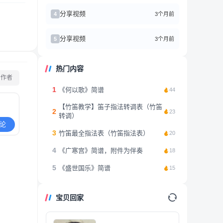
分享视频
3个月前
4
分享视频
3个月前
5
热门内容
看作者
1
《何以歌》简谱
44
【竹笛教学】笛子指法转调表（竹笛
2
23
转调）
论
3
竹笛最全指法表（竹笛指法表）
20
4
《广寒宫》简谱，附件为伴奏
18
5
《盛世国乐》简谱
15
宝贝回家