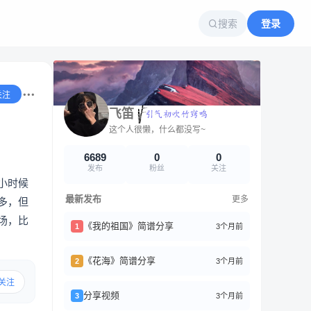
搜索
登录
关注
飞笛
这个人很懒，什么都没写~
6689
0
0
发布
粉丝
关注
小时候
最新发布
更多
多，但
场，比
《我的祖国》简谱分享
3个月前
1
《花海》简谱分享
3个月前
2
关注
分享视频
3个月前
3