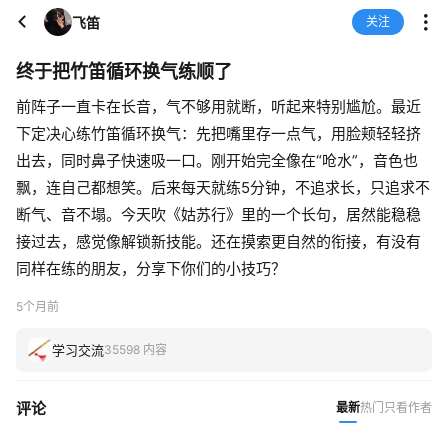
飞笛
关注
终于把竹笛循环换气练顺了
前阵子一直卡在长音，气不够用就断，听起来特别尴尬。最近
下定决心练竹笛循环换气：先把嘴里存一点气，用脸颊轻轻挤
出去，同时鼻子快速吸一口。刚开始完全像在“呛水”，音色也
飘，连自己都想笑。后来每天就练5分钟，不追求长，只追求不
断气、音不塌。今天吹《姑苏行》里的一个长句，居然能稳稳
接过去，感觉像解锁新技能。还在摸索更自然的衔接，有没有
同样在练的朋友，分享下你们的小技巧？
5个月前
学习交流
35598 内容
评论
最新
热门
只看作者