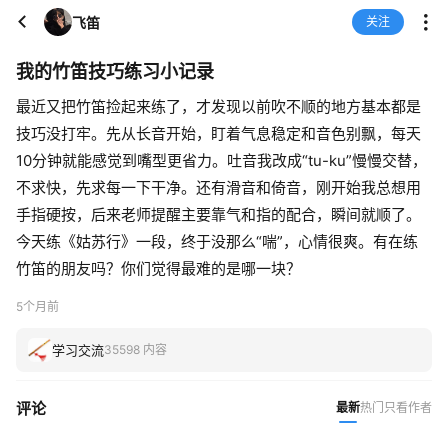
飞笛
关注
我的竹笛技巧练习小记录
最近又把竹笛捡起来练了，才发现以前吹不顺的地方基本都是
技巧没打牢。先从长音开始，盯着气息稳定和音色别飘，每天
10分钟就能感觉到嘴型更省力。吐音我改成“tu-ku”慢慢交替，
不求快，先求每一下干净。还有滑音和倚音，刚开始我总想用
手指硬按，后来老师提醒主要靠气和指的配合，瞬间就顺了。
今天练《姑苏行》一段，终于没那么“喘”，心情很爽。有在练
竹笛的朋友吗？你们觉得最难的是哪一块？
5个月前
学习交流
35598 内容
评论
最新
热门
只看作者