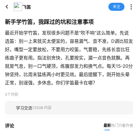
飞笛
关注
新手学竹笛，我踩过的坑和注意事项
最近开始学竹笛，发现很多问题不是“吹不响”这么简单。先说
选笛：别一上来就买太便宜的，容易漏气、音不准，D调比较友
好。嘴型一定要放松，不要用力咬笛，气要稳，先练长音比狂
练曲子更有用。指法别贪快，孔要按实，漏一点音色就飘。再
就是气息，别一口气硬顶，练腹部发力和换气点。每天15-20分
钟坚持，比周末猛练两小时更见效。最后提醒下，刚开始头晕
正常，别逞强，多休息。你们学笛最卡在哪？
5个月前
学习交流
35598 内容
评论
最新
热门
只看作者