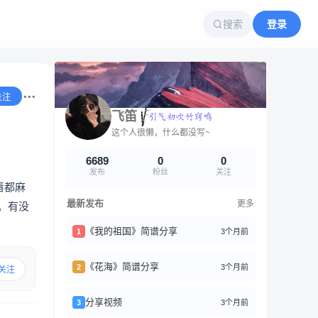
搜索
登录
关注
飞笛
这个人很懒，什么都没写~
6689
0
0
发布
粉丝
关注
唇都麻
最新发布
更多
。有没
《我的祖国》简谱分享
3个月前
1
《花海》简谱分享
3个月前
2
关注
分享视频
3个月前
3