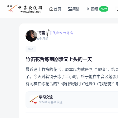
首页
简谱
视频
NEW
飞笛
5个月前
3
竹笛花舌练到崩溃又上头的一天
最近迷上竹笛的花舌，原本以为就是“打个颤音”，
了。今天对着镜子练了半小时，终于能在中音区勉强
有同样在练花舌的？你们是先用“r”还是“t-k”找感觉
学习交流
35598 内容
0 关注