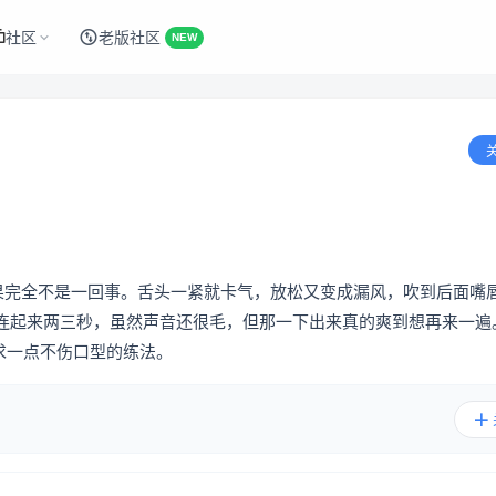
社区
老版社区
NEW
结果完全不是一回事。舌头一紧就卡气，放松又变成漏风，吹到后面嘴
连起来两三秒，虽然声音还很毛，但那一下出来真的爽到想再来一遍
？求一点不伤口型的练法。