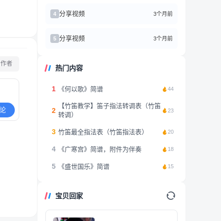
分享视频
3个月前
4
分享视频
3个月前
5
看作者
热门内容
1
《何以歌》简谱
44
【竹笛教学】笛子指法转调表（竹笛
论
2
23
转调）
3
竹笛最全指法表（竹笛指法表）
20
4
《广寒宫》简谱，附件为伴奏
18
5
《盛世国乐》简谱
15
宝贝回家