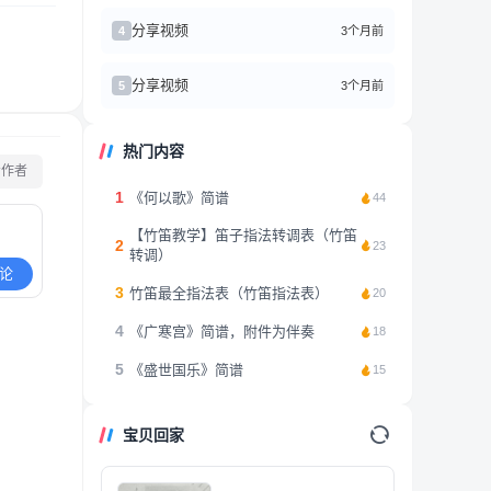
分享视频
3个月前
4
分享视频
3个月前
5
热门内容
看作者
1
《何以歌》简谱
44
【竹笛教学】笛子指法转调表（竹笛
2
23
转调）
论
3
竹笛最全指法表（竹笛指法表）
20
4
《广寒宫》简谱，附件为伴奏
18
5
《盛世国乐》简谱
15
宝贝回家