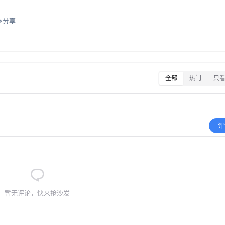
分享
全部
热门
只
评
暂无评论，快来抢沙发