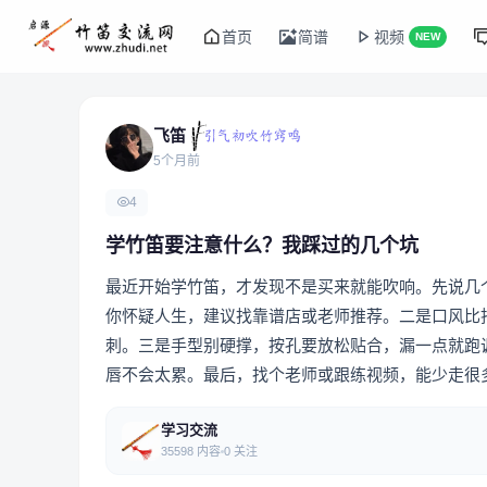
首页
简谱
视频
NEW
飞笛
5个月前
4
学竹笛要注意什么？我踩过的几个坑
最近开始学竹笛，才发现不是买来就能吹响。先说几
你怀疑人生，建议找靠谱店或老师推荐。二是口风比
刺。三是手型别硬撑，按孔要放松贴合，漏一点就跑调
唇不会太累。最后，找个老师或跟练视频，能少走很
学习交流
35598 内容
0 关注