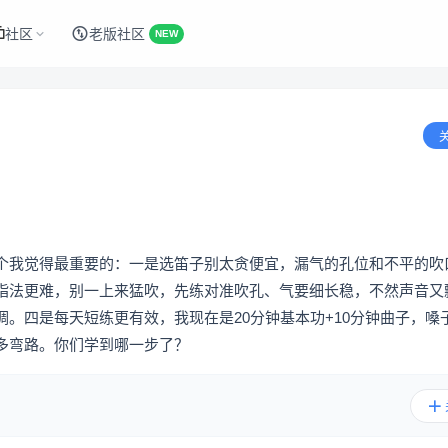
社区
老版社区
NEW
个我觉得最重要的：一是选笛子别太贪便宜，漏气的孔位和不平的吹
指法更难，别一上来猛吹，先练对准吹孔、气要细长稳，不然声音又
。四是每天短练更有效，我现在是20分钟基本功+10分钟曲子，嗓
多弯路。你们学到哪一步了？