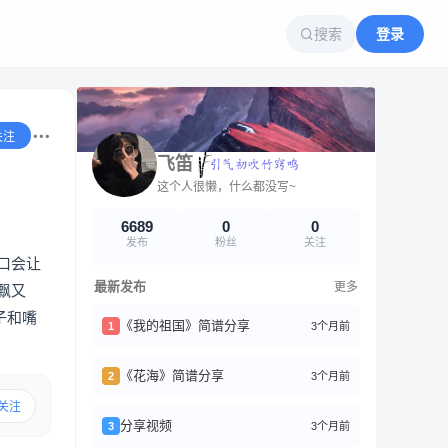
搜索
登录
关注
飞笛
这个人很懒，什么都没写~
6689
0
0
发布
粉丝
关注
口会让
最新发布
更多
飘又
子和嘴
《我的祖国》简谱分享
3个月前
1
《花海》简谱分享
3个月前
2
关注
分享视频
3个月前
3