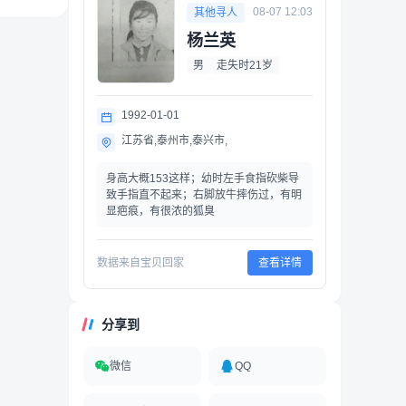
08-07 12:03
其他寻人
杨兰英
男
走失时21岁
1992-01-01
江苏省,泰州市,泰兴市,
身高大概153这样；幼时左手食指砍柴导
致手指直不起来；右脚放牛摔伤过，有明
显疤痕，有很浓的狐臭
数据来自宝贝回家
查看详情
分享到
微信
QQ