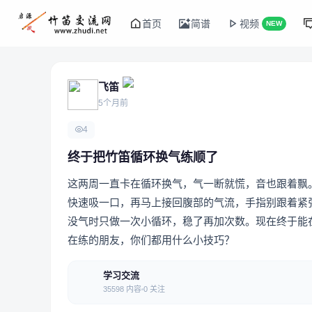
首页
简谱
视频
NEW
飞笛
5个月前
4
终于把竹笛循环换气练顺了
这两周一直卡在循环换气，气一断就慌，音也跟着飘
快速吸一口，再马上接回腹部的气流，手指别跟着紧
没气时只做一次小循环，稳了再加次数。现在终于能
在练的朋友，你们都用什么小技巧？
学习交流
35598 内容
0 关注