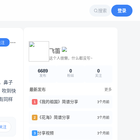
搜索
登录
关注
飞笛
这个人很懒，什么都没写~
6689
0
0
发布
粉丝
关注
，鼻子
最新发布
更多
，吹到快
有同样
《我的祖国》简谱分享
3个月前
1
《花海》简谱分享
3个月前
2
关注
分享视频
3个月前
3