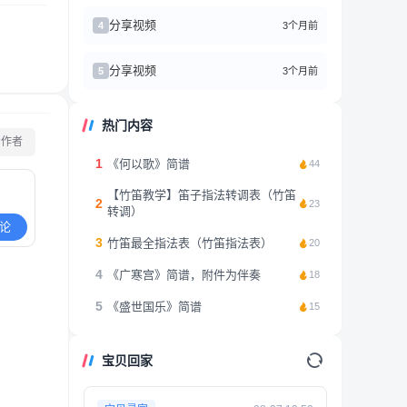
分享视频
3个月前
4
分享视频
3个月前
5
热门内容
看作者
1
《何以歌》简谱
44
【竹笛教学】笛子指法转调表（竹笛
2
23
转调）
论
3
竹笛最全指法表（竹笛指法表）
20
4
《广寒宫》简谱，附件为伴奏
18
5
《盛世国乐》简谱
15
宝贝回家