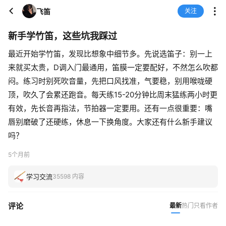
飞笛
关注
新手学竹笛，这些坑我踩过
最近开始学竹笛，发现比想象中细节多。先说选笛子：别一上
来就买太贵，D调入门最通用，笛膜一定要配好，不然怎么吹都
闷。练习时别死吹音量，先把口风找准，气要稳，别用喉咙硬
顶，吹久了会累还跑音。每天练15-20分钟比周末猛练两小时更
有效，先长音再指法，节拍器一定要用。还有一点很重要：嘴
唇别磨破了还硬练，休息一下换角度。大家还有什么新手建议
吗？
5个月前
学习交流
35598 内容
评论
最新
热门
只看作者