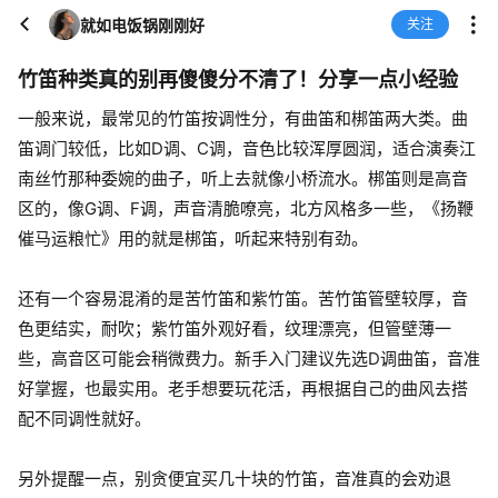
就如电饭锅刚刚好
关注
竹笛种类真的别再傻傻分不清了！分享一点小经验
一般来说，最常见的竹笛按调性分，有曲笛和梆笛两大类。曲
笛调门较低，比如D调、C调，音色比较浑厚圆润，适合演奏江
南丝竹那种委婉的曲子，听上去就像小桥流水。梆笛则是高音
区的，像G调、F调，声音清脆嘹亮，北方风格多一些，《扬鞭
催马运粮忙》用的就是梆笛，听起来特别有劲。
还有一个容易混淆的是苦竹笛和紫竹笛。苦竹笛管壁较厚，音
色更结实，耐吹；紫竹笛外观好看，纹理漂亮，但管壁薄一
些，高音区可能会稍微费力。新手入门建议先选D调曲笛，音准
好掌握，也最实用。老手想要玩花活，再根据自己的曲风去搭
配不同调性就好。
另外提醒一点，别贪便宜买几十块的竹笛，音准真的会劝退