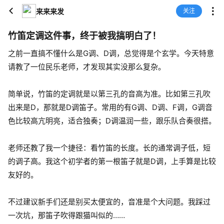
来来来发
关注
竹笛定调这件事，终于被我搞明白了！
之前一直搞不懂什么是G调、D调，总觉得是个玄学。今天特意
请教了一位民乐老师，才发现其实没那么复杂。
简单说，竹笛的定调就是以第三孔的音高为准。比如第三孔吹
出来是D，那就是D调笛子。常用的有G调、D调、F调，G调音
色比较高亢明亮，适合独奏；D调温润一些，跟乐队合奏很搭。
老师还教了我一个捷径：看竹笛的长度。长的通常调子低，短
的调子高。我这个初学者的第一根笛子就是D调，上手算是比较
友好的。
不过建议新手们还是别买太便宜的，音准是个大问题。我踩过
一次坑，那笛子吹得跟猫叫似的……