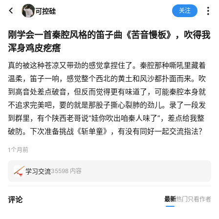
可控硅
关注
刚学会一首秦腔风格的笛子曲《苦音慢板》，吹得我
浑身鸡皮疙瘩
真的被这种苍凉又带劲的感觉拿捏住了。秦腔那种嘶吼里藏着
温柔，笛子一响，感觉整个西北的黄土和风沙都扑面而来。吹
到高音处差点破音，但反而觉得更有味道了，可能秦腔本身就
不追求完美吧，要的就是那股子撕心裂肺的劲儿。录了一段发
到群里，有个陕西老哥说“娃你吹出咱秦人味了”，差点给我整
破防。下次准备挑战《斩单童》，有没有同好一起交流指法？
1个月前
学习交流
35598 内容
评论
最新
热门
只看作者