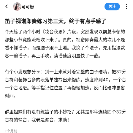
可可粉
关注
笛子视谱即奏练习第三天，终于有点手感了
今天练了两个小时《妆台秋思》片段，突然发现以前总卡顿的
那些小节竟能流畅吹下来了。真的，视谱即奏最大的坎儿不是
看不懂谱子，而是脑子跟不上嘴。我换了个法子，先用指法默
念一遍谱子，再上手吹，读谱速度明显快了一截。
有个小发现想分享：别一上来就对着完整的曲子硬啃，把32分
音符和装饰音多的段落单独拎出来慢练，速度降到40，一个音
一个音地磨。等手指记住位置了再慢慢加速，反而比硬冲更省
时间。
群里姐妹们有没有练笛子的小妙招？尤其是那种连续四个32分
音符的琶音，我老是漏音，求助！
1个月前