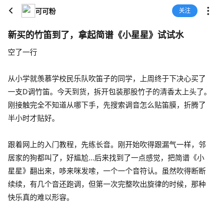
可可粉
关注
新买的竹笛到了，拿起简谱《小星星》试试水
空了一行
从小学就羡慕学校民乐队吹笛子的同学，上周终于下决心买了
一支D调竹笛。今天到货，拆开包装那股竹子的清香太上头了。
刚接触完全不知道从哪下手，先搜索调音怎么贴笛膜，折腾了
半小时才贴好。
跟着网上的入门教程，先练长音。刚开始吹得跟漏气一样，邻
居家的狗都叫了，好尴尬...后来找到了一点感觉，把简谱《小
星星》翻出来，哆来咪发嗦，一个一个音符认。虽然吹得断断
续续，有几个音还跑调，但第一次完整吹出旋律的时候，那种
快乐真的难以形容。