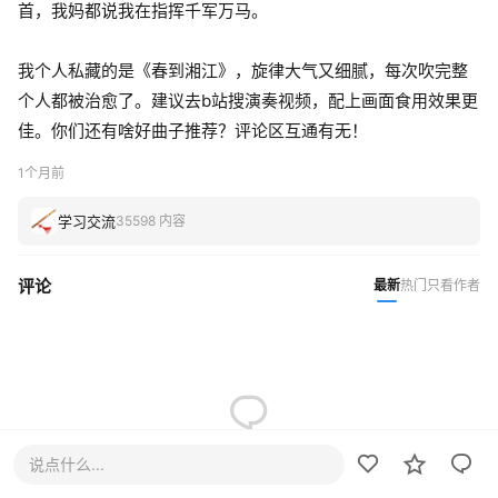
首，我妈都说我在指挥千军万马。
我个人私藏的是《春到湘江》，旋律大气又细腻，每次吹完整
个人都被治愈了。建议去b站搜演奏视频，配上画面食用效果更
佳。你们还有啥好曲子推荐？评论区互通有无！
1个月前
学习交流
35598 内容
评论
最新
热门
只看作者
说点什么...
暂无评论，快来抢沙发~