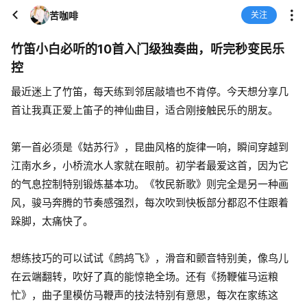
苦咖啡
关注
竹笛小白必听的10首入门级独奏曲，听完秒变民乐
控
最近迷上了竹笛，每天练到邻居敲墙也不肯停。今天想分享几
首让我真正爱上笛子的神仙曲目，适合刚接触民乐的朋友。
第一首必须是《姑苏行》，昆曲风格的旋律一响，瞬间穿越到
江南水乡，小桥流水人家就在眼前。初学者最爱这首，因为它
的气息控制特别锻炼基本功。《牧民新歌》则完全是另一种画
风，骏马奔腾的节奏感强烈，每次吹到快板部分都忍不住跟着
跺脚，太痛快了。
想练技巧的可以试试《鹧鸪飞》，滑音和颤音特别美，像鸟儿
在云端翻转，吹好了真的能惊艳全场。还有《扬鞭催马运粮
忙》，曲子里模仿马鞭声的技法特别有意思，每次在家练这