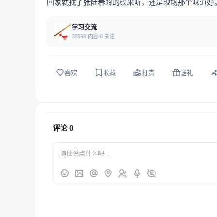
回家就找了张陆春龄的碟来听，还是现场那个味道好
学习交流
35598 内容
0 关注
喜欢
收藏
打赏
送礼
评论
0