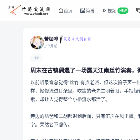
首页
简谱
视频
NEW
苦咖啡
1个月前
8
周末在古镇偶遇了一场露天江南丝竹演奏，
以前听录音总觉得“丝竹”有点老派，但这次笛子声
样，慢慢流进耳朵里。吹笛的老先生闭着眼，手指轻
素，却让人觉得整个小桥流水都活了。
旁边的琵琶和二胡都退到后面，只有笛声在风里飘。我
字。果然名不虚传。