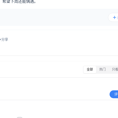
。希望下周还能偶遇。
分享
全部
热门
只
评