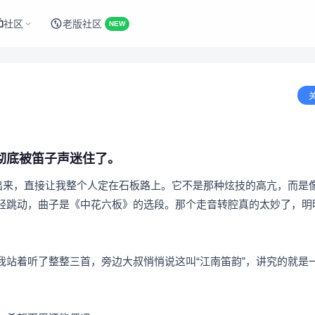
社区
老版社区
NEW
彻底被笛子声迷住了。
一出来，直接让我整个人定在石板路上。它不是那种炫技的高亢，而是
轻跳动，曲子是《中花六板》的选段。那个走音转腔真的太妙了，明
站着听了整整三首，旁边大叔悄悄说这叫“江南笛韵”，讲究的就是一