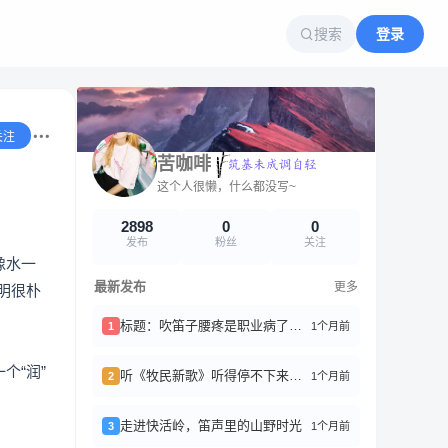
搜索
登录
关注
苦咖啡
这个人很懒，什么都没写~
2898
0
0
发布
粉丝
关注
像水一
最新发布
更多
明很朴
标题：吹笛子腰疼是职业病了，来聊聊怎么破
1个月前
1
个“润”
听《牧民新歌》听得停不下来，笛子真是治愈系神器啊
1个月前
2
走进快活岭，笛声里的山野时光
1个月前
3