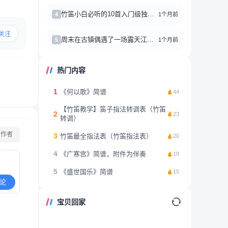
竹笛小白必听的10首入门级独奏曲，听完秒变民乐控
1个月前
4
关注
周末在古镇偶遇了一场露天江南丝竹演奏，彻底被笛子声迷住了。
1个月前
5
热门内容
1
《何以歌》简谱
44
【竹笛教学】笛子指法转调表（竹笛
2
23
转调）
看作者
3
竹笛最全指法表（竹笛指法表）
20
4
《广寒宫》简谱，附件为伴奏
18
5
《盛世国乐》简谱
15
论
宝贝回家