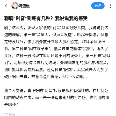
鸡蛋糕
关注
聊聊“剁音”到底有几种？我说说我的感受
刷了这么久，发现大家说的“剁音”其实分好几类，我说说我这
边的理解。第一是“音量大，但声音发虚”，听起来挺响，但总
觉得没底气，像手机外放开到最大那种感觉，炸耳朵但没细
节。第二种是“闷在罐子里”，低音过重或箱体特别空，听久了
头疼，这种一般出现在监听环境不对的设备上。第三种是“刺耳
剁”，高频部分像金属片刮玻璃，处理圈常用的那种犀利跳音，
初听抓耳但容易听着累。还有种是“假剁”，其实就是人为加了
硬压缩和失真，故意营造粗糙感，但经不起细听。
我个人觉得，真正好的“剁音”应该是那种有弹性的、在控制范
围内的动态冲击，而不是一味追求剧烈的打击感。你们用的都
是哪种？
1个月前