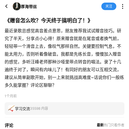
厚海带丝
关注
《赠音怎么吹？今天终于搞明白了！》
最近录歌总感觉高音差点意思，朋友推荐我试试赠音技巧。研
究了半天，分享点小心得！原来赠音就是在尾音或者换气前，
轻轻带一个滑音上去，像叹气那样自然。关键要控制气息，不
能太用力，否则听着像破音。我都是先练长音，慢慢加入赠音
的感觉，多听汪峰老师那种沙哑里带点转音的唱法。录了十几
遍终于对了，瞬间有内味儿了！有同好的朋友可以互相交流，
建议从简单副歌开始，别一上来就挑战高难度~话说你们一般练
多久能掌握？评论区聊聊？
1个月前
学习交流
35598 内容
评论
最新
热门
只看作者