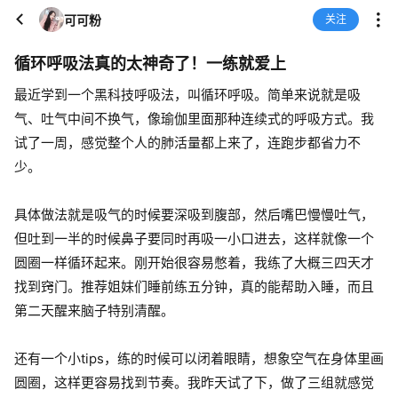
可可粉
关注
循环呼吸法真的太神奇了！一练就爱上
最近学到一个黑科技呼吸法，叫循环呼吸。简单来说就是吸
气、吐气中间不换气，像瑜伽里面那种连续式的呼吸方式。我
试了一周，感觉整个人的肺活量都上来了，连跑步都省力不
少。
具体做法就是吸气的时候要深吸到腹部，然后嘴巴慢慢吐气，
但吐到一半的时候鼻子要同时再吸一小口进去，这样就像一个
圆圈一样循环起来。刚开始很容易憋着，我练了大概三四天才
找到窍门。推荐姐妹们睡前练五分钟，真的能帮助入睡，而且
第二天醒来脑子特别清醒。
还有一个小tips，练的时候可以闭着眼睛，想象空气在身体里画
圆圈，这样更容易找到节奏。我昨天试了下，做了三组就感觉