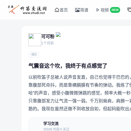
首页
简谱
视频
NEW
可可粉
1个月前
1
气震音这个坎，我终于有点感觉了
以前吹笛子总被人说声音发直，自己也觉得干巴巴的
靠腹部死命抖，而是靠横膈膜有节奏的弹动。我练了
哈”的声音，感受小腹微微弹跳的感觉，频率大概一
只靠腹部发力让气流一强一弱。千万别耸肩，肩膀一
筋的。我现在虽然还做不到收放自如，但起码能吹出
学习交流
35598 内容
0 关注