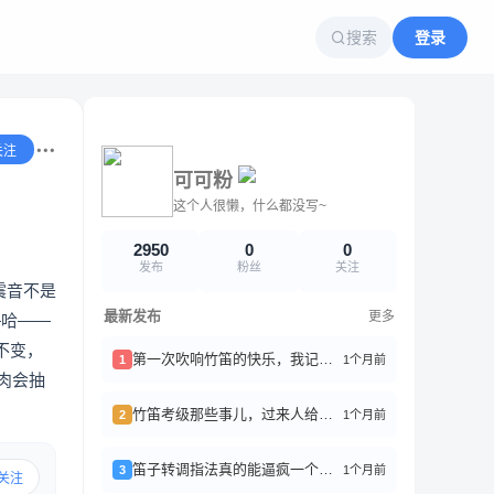
搜索
登录
关注
可可粉
这个人很懒，什么都没写~
2950
0
0
发布
粉丝
关注
震音不是
最新发布
更多
—哈——
不变，
第一次吹响竹笛的快乐，我记了好久
1个月前
1
肉会抽
竹笛考级那些事儿，过来人给你们避坑
1个月前
2
笛子转调指法真的能逼疯一个新手
1个月前
3
关注