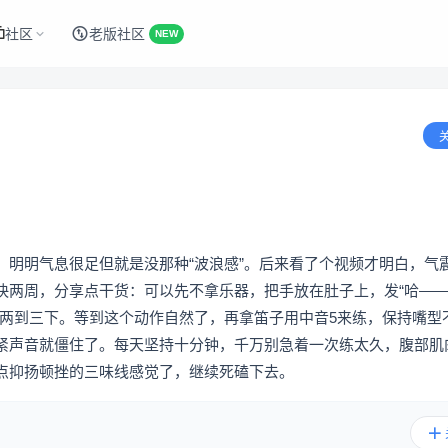
社区
老版社区
NEW
，明明气息很足但就是没那种“波浪感”。后来看了个视频才明白，气
快两周，分享点干货：可以先不拿乐器，把手放在肚子上，发“哈—
秒两到三下。等到这个动作自然了，再拿笛子用中音5来练，保持嘴型
紧声音就僵住了。每天坚持十分钟，千万别急着一次练太久，腹部肌
点抑扬顿挫的三味线感觉了，继续死磕下去。