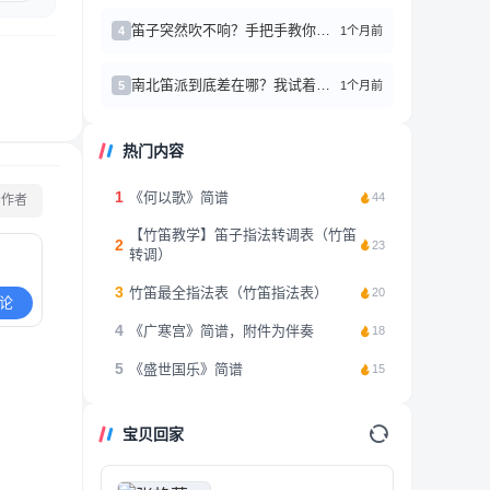
笛子突然吹不响？手把手教你简单修理小技巧
1个月前
4
南北笛派到底差在哪？我试着吹了三个月，终于有点感悟了
1个月前
5
热门内容
1
《何以歌》简谱
44
看作者
【竹笛教学】笛子指法转调表（竹笛
2
23
转调）
3
竹笛最全指法表（竹笛指法表）
20
论
4
《广寒宫》简谱，附件为伴奏
18
5
《盛世国乐》简谱
15
宝贝回家