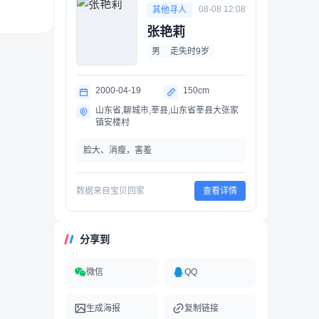
08-08 12:08
其他寻人
张艳莉
男
走失时9岁
2000-04-19
150cm
山东省,聊城市,莘县,山东省莘县大张家
镇安楼村
脸大、消瘦，害羞
数据来自宝贝回家
查看详情
分享到
微信
QQ
生成海报
复制链接