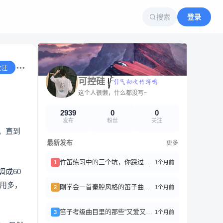
搜索
登录
关注
可控硅
这个人很懒，什么都没写~
2939
0
0
发布
粉丝
关注
。直到
最新发布
更多
竹笛练习中的三个坑，你踩过几个？
1个月前
1
成60
不用多，
刚学会一首秦腔风格的笛子曲《苦音慢板》，吹得我浑身鸡皮疙瘩
1个月前
2
笛子考级曲目里的那些“又爱又恨”的曲子
1个月前
3