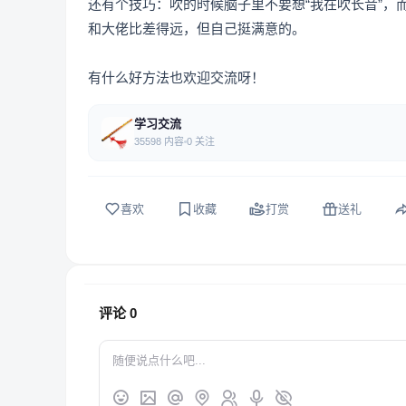
还有个技巧：吹的时候脑子里不要想“我在吹长音”，
和大佬比差得远，但自己挺满意的。
有什么好方法也欢迎交流呀！
学习交流
35598 内容
0 关注
喜欢
收藏
打赏
送礼
评论
0