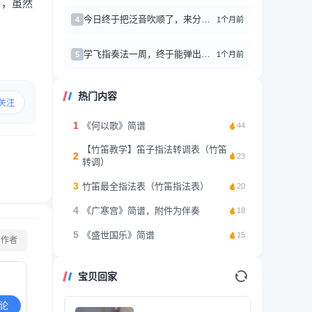
了，虽然
今日终于把泛音吹顺了，来分享点心得
1个月前
4
学飞指奏法一周，终于能弹出像样的旋律了！
1个月前
5
热门内容
关注
1
《何以歌》简谱
44
【竹笛教学】笛子指法转调表（竹笛
2
23
转调）
3
竹笛最全指法表（竹笛指法表）
20
4
《广寒宫》简谱，附件为伴奏
18
5
《盛世国乐》简谱
15
看作者
宝贝回家
论