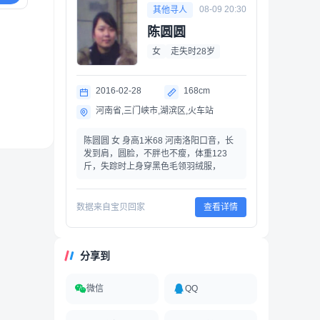
08-09 20:30
其他寻人
陈圆圆
女
走失时28岁
2016-02-28
168cm
河南省,三门峡市,湖滨区,火车站
陈圆圆 女 身高1米68 河南洛阳口音，长
发到肩，圆脸，不胖也不瘦，体重123
斤，失踪时上身穿黑色毛领羽绒服，
数据来自宝贝回家
查看详情
分享到
微信
QQ