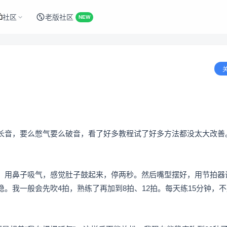
社区
老版社区
NEW
长音，要么憋气要么破音，看了好多教程试了好多方法都没太大改善
。用鼻子吸气，感觉肚子鼓起来，停两秒。然后嘴型摆好，用节拍器调
。我一般会先吹4拍，熟练了再加到8拍、12拍。每天练15分钟，