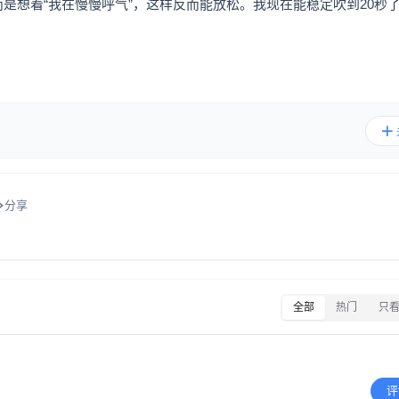
而是想着“我在慢慢呼气”，这样反而能放松。我现在能稳定吹到20秒
分享
全部
热门
只
评