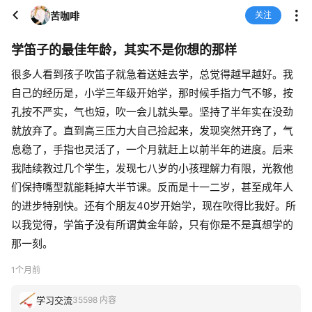
苦咖啡
关注
学笛子的最佳年龄，其实不是你想的那样
很多人看到孩子吹笛子就急着送娃去学，总觉得越早越好。我
自己的经历是，小学三年级开始学，那时候手指力气不够，按
孔按不严实，气也短，吹一会儿就头晕。坚持了半年实在没劲
就放弃了。直到高三压力大自己捡起来，发现突然开窍了，气
息稳了，手指也灵活了，一个月就赶上以前半年的进度。后来
我陆续教过几个学生，发现七八岁的小孩理解力有限，光教他
们保持嘴型就能耗掉大半节课。反而是十一二岁，甚至成年人
的进步特别快。还有个朋友40岁开始学，现在吹得比我好。所
以我觉得，学笛子没有所谓黄金年龄，只有你是不是真想学的
那一刻。
1个月前
学习交流
35598 内容