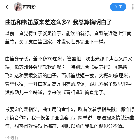
可可粉
关注
曲笛和梆笛原来差这么多？我总算搞明白了
以前一直觉得笛子就是笛子，能吹响就行。直到最近迷上江南
丝竹，买了支曲笛回家，才发现世界完全不一样。
曲笛身子长，差不多70厘米，管壁粗，吹出来那个声音又厚又
糯，像苏州评弹里软软的嗲声，特别适合《姑苏行》《鹧鸪
飞》这种意境悠远的曲子。而梆笛就短一截，大概40多厘米，
管壁也窄，一开口就是高亢明亮的腔调，跟北方梆子戏里那种
泼辣劲儿一个味道，拿来吹《喜相逢》简直绝了。
最要命的是指法，曲笛用筒音作5，吹着吹着手指头酸；梆笛得
用筒音作2，我一换笛子全乱套了。简单说：想温婉柔情就选曲
笛，想热闹欢快就上梆笛，别跟以前的我似的傻傻分不清。
1个月前