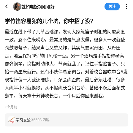
就如电饭锅刚刚好
关注
学竹笛容易犯的几个坑，你中招了没？
最近在线下带了几节基础课，发现大家练笛子时犯的问题高度
一致，忍不住来唠唠。最常见的是气息太僵，很多人一吹就使
劲鼓腮帮子，结果声音又憋又炸，其实气要沉丹田、从丹田
走，嘴型保持“呜”的口风松一点。另一个通病是手指抬得老高
像弹钢琴，换指时动作大、节奏就乱了，记住手指贴笛子、只
抬一两厘米就行。还有小伙伴总忘调音，对着校音器吹中音5发
现指针偏一大截还硬练，耳朵会练歪的。最后必须吐槽：很多
人练半小时就换歌，从不慢练长音和音阶，基础不稳后面花式
翻车。每天拿十分钟吹长音，一个月后你回来谢我。
1个月前
学习交流
35598 内容