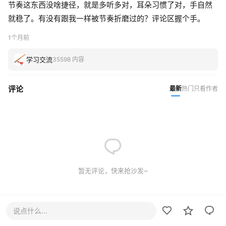
节奏这东西没啥捷径，就是多听多对，耳朵习惯了对，手自然
就稳了。有没有跟我一样被节奏折磨过的？评论区握个手。
1个月前
学习交流
35598 内容
评论
最新
热门
只看作者
暂无评论，快来抢沙发~
说点什么...