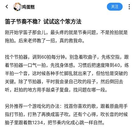
鸡蛋糕
关注
笛子节奏不稳？试试这个笨方法
刚开始学笛子那会儿，最头疼的就是节奏问题，不是抢拍就是
拖拍。后来老师教了一招，真的救我命。
找个节拍器，调到60拍每分钟。别急着吹曲子，先练空指，跟
着节拍器一口气一拍，先找身体感。习惯后把速度降到40，练
半拍一个音，这时候各种手忙脚乱就出来了，但恰恰是突破的
关键。除了节拍器，平时我会录自己吹的段子，然后倒回去
听，赶拍的地方用手敲桌子复盘，找问题在哪一段。
另外推荐一个游戏化的办法：找首你喜欢的歌，跟着原曲用手
指打节拍，打熟了再换成笛子吹。还有个心得，吹长音的时候
脑子里跟着数1234，把节奏内化成心跳一样自然。