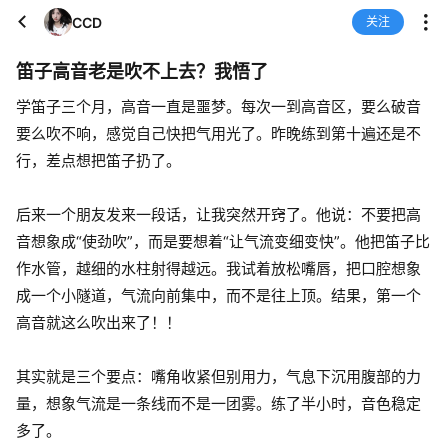
CCD
关注
笛子高音老是吹不上去？我悟了
学笛子三个月，高音一直是噩梦。每次一到高音区，要么破音
要么吹不响，感觉自己快把气用光了。昨晚练到第十遍还是不
行，差点想把笛子扔了。
后来一个朋友发来一段话，让我突然开窍了。他说：不要把高
音想象成“使劲吹”，而是要想着“让气流变细变快”。他把笛子比
作水管，越细的水柱射得越远。我试着放松嘴唇，把口腔想象
成一个小隧道，气流向前集中，而不是往上顶。结果，第一个
高音就这么吹出来了！！
其实就是三个要点：嘴角收紧但别用力，气息下沉用腹部的力
量，想象气流是一条线而不是一团雾。练了半小时，音色稳定
多了。