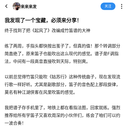
来来来发
关注
我发现了一个宝藏，必须来分享！
终于找到了把《起风了》改编成竹笛谱的大神
练了两周，手指头都快按出茧子了，但真的值！那个转调部分
简直绝了，原来笛子也能吹出这么现代的感觉。谱子是F调指
法，中间有一段高音直接吹到天际，特别爽。
以前总觉得竹笛只能吹《姑苏行》这种传统曲子，现在发现流
行歌一样好听。尤其是副歌部分，笛子的音色配上那段旋律，
莫名有种江湖侠客在风里吹笛的感觉。
我把谱子存手机里了，地铁上都在看指法图，回家就练。强烈
推荐给所有学笛子又喜欢周深的小伙伴们，练会了咱们可以约
一波合奏！