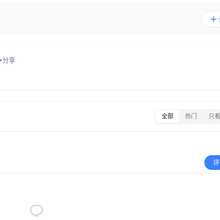
分享
全部
热门
只
评