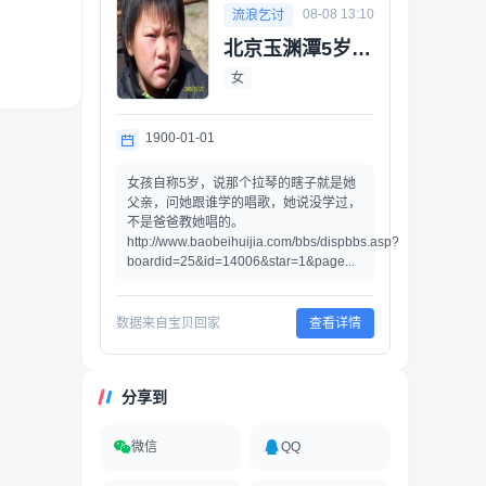
08-08 13:10
流浪乞讨
北京玉渊潭5岁卖唱女
女
1900-01-01
女孩自称5岁，说那个拉琴的瞎子就是她
父亲，问她跟谁学的唱歌，她说没学过，
不是爸爸教她唱的。
http://www.baobeihuijia.com/bbs/dispbbs.asp?
boardid=25&id=14006&star=1&page...
数据来自宝贝回家
查看详情
分享到
微信
QQ