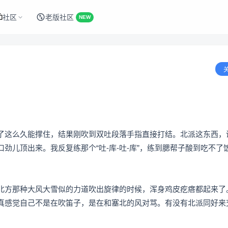
社区
老版社区
NEW
了这么久能撑住，结果刚吹到双吐段落手指直接打结。北派这东西，
劲儿顶出来。我反复练那个“吐-库-吐-库”，练到腮帮子酸到吃不了
北方那种大风大雪似的力道吹出旋律的时候，浑身鸡皮疙瘩都起来了
真感觉自己不是在吹笛子，是在和塞北的风对骂。有没有北派同好来