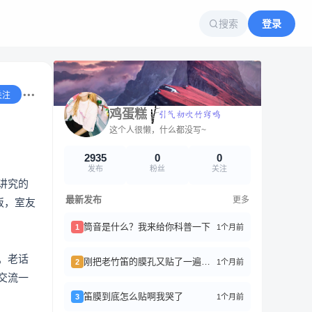
搜索
登录
关注
鸡蛋糕
这个人很懒，什么都没写~
2935
0
0
发布
粉丝
关注
讲究的
最新发布
更多
饭，室友
筒音是什么？我来给你科普一下
1个月前
1
。老话
刚把老竹笛的膜孔又贴了一遍，终于找回那个清亮又带点磁性的声音了。
1个月前
2
交流一
笛膜到底怎么贴啊我哭了
1个月前
3