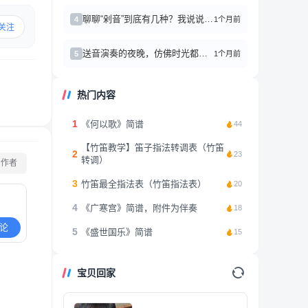
聊聊“剁音”到底有几种？我说说我的感受
1个月前
4
关注
送音演奏的夜晚，仿佛时光都慢了
1个月前
5
热门内容
1
《何以歌》简谱
44
【竹笛教学】笛子指法转调表（竹笛
2
23
转调）
看作者
3
竹笛最全指法表（竹笛指法表）
20
4
《广寒宫》简谱，附件为伴奏
18
论
5
《盛世国乐》简谱
15
宝贝回家