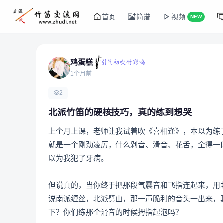
首页
简谱
视频
NEW
鸡蛋糕
1个月前
2
北派竹笛的硬核技巧，真的练到想哭
上个月上课，老师让我试着吹《喜相逢》，本以为练
就是一个刚劲凌厉，什么剁音、滑音、花舌，全得一口
以为我犯了牙病。
但说真的，当你终于把那段气震音和飞指连起来，用
说南派缠丝，北派劈山，那一声脆利的音头一出来，
下？你们练那个滑音的时候拇指起泡吗？