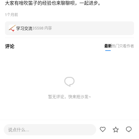
大家有啥吹笛子的经验也来聊聊呗，一起进步。
1个月前
学习交流
35598 内容
评论
最新
热门
只看作者
暂无评论，快来抢沙发~
说点什么...