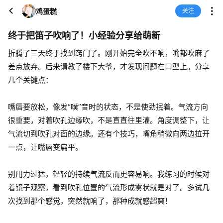
鸡蛋糕
关注
终于把笛子吹响了！小经验分享给萌新
折腾了三天终于找到窍门了。刚开始完全吹不响，嘴都吹麻了
差点放弃。后来请教了楼下大爷，才发现问题在口型上。分享
几个关键点：
嘴唇要放松，像发“噗”音时的状态，不是使劲抿着。气流方向
很重要，对着吹孔边缘吹，不是直直往里灌。角度调整下，让
气流切到吹孔对面的边缘。还有个技巧，嘴角稍微向两边拉开
一点，让嘴唇变扁平。
别用力过猛，轻轻的持续气流反而更容易响。我练习的时候对
着镜子观察，看到吹孔位置的气流形成雾状就是对了。多试几
次找到那个感觉，突然就响了，那种成就感超爽！