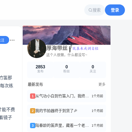
搜索
登录
关注
厚海带丝
这个人很懒，什么都没写~
2853
0
0
发布
粉丝
关注
竹笛那
最新发布
更多
 每次练
从气功小白到竹笛入门，我终于搞懂了“丹田”是啥
1个月前
1
才能不费
我的节拍器终于到货了🎉
1个月前
2
着镜子
陆春龄的笛声里，藏着一个老上海
1个月前
3