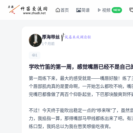
首页
简谱
视频
NEW
厚海带丝
1个月前
1
学吹竹笛的第一周，感觉嘴唇已经不是自己
第一周练下来，最大的感受就是——嘴唇好酸！练了
个唇部肌肉真的是要命啊，一开始怎么都吹不响，嘴
完嘴巴都像做了两百个仰卧起坐，下巴那块酸爽到怀
不过！今天终于能吹出稳定一点的“哆来咪”了，虽
力，我掐指一算，那得嘴部马甲线都练出来了吧。有
练口型，我妈总以为我在憋笑想偷吃夜宵。