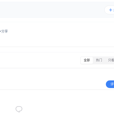
分享
全部
热门
只
评