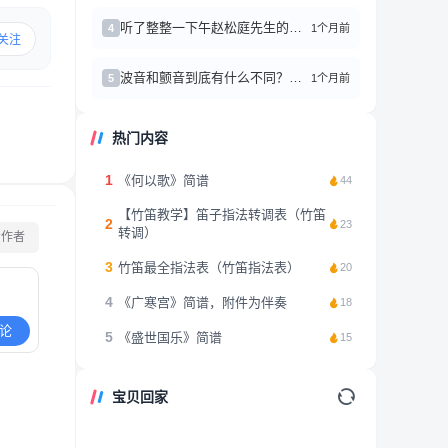
听了整整一下午赵松庭先生的笛子作品，心情久久不能平复
1个月前
4
关注
波音和颤音到底有什么不同？别再傻傻分不清了
1个月前
5
热门内容
1
《何以歌》简谱
44
【竹笛教学】笛子指法转调表（竹笛
2
23
转调）
看作者
3
竹笛最全指法表（竹笛指法表）
20
4
《广寒宫》简谱，附件为伴奏
18
论
5
《盛世国乐》简谱
15
宝贝回家