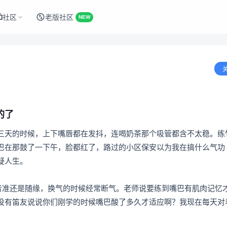
社区
老版社区
NEW
的了
三天的时候，上下嘴唇都在发抖，连喝奶茶那个吸管都含不太稳。练
巴在那鼓了一下午，脸都红了，路过的小区保安以为我在搞什么气功
疑人生。
然音准还是随缘，换气的时候经常断气。老师说要练到嘴巴有肌肉记忆
没有笛友说说你们刚学的时候嘴巴酸了多久才适应啊？我现在每天对