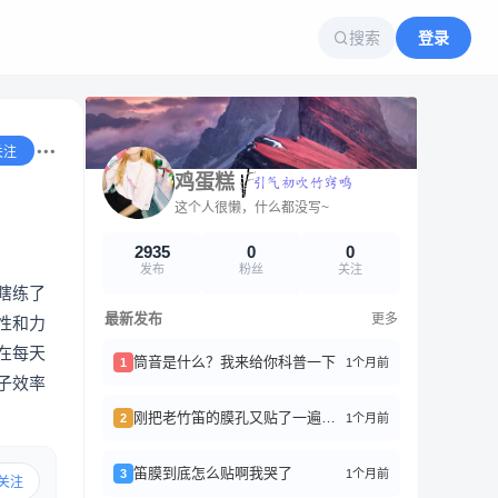
搜索
登录
关注
鸡蛋糕
这个人很懒，什么都没写~
2935
0
0
发布
粉丝
关注
瞎练了
最新发布
更多
性和力
在每天
筒音是什么？我来给你科普一下
1个月前
1
子效率
刚把老竹笛的膜孔又贴了一遍，终于找回那个清亮又带点磁性的声音了。
1个月前
2
笛膜到底怎么贴啊我哭了
1个月前
3
关注