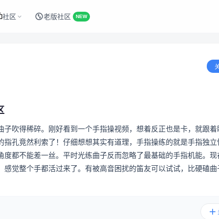
社区
老版社区
NEW
区
曲子吹得稀碎。刚好看到一个手指操视频，想着反正也是卡，就跟着
的指孔竟然利索了！仔细想想其实有道理，手指操练的就是手指独立
角度都不能差一丝。平时光练曲子反而忽略了最基础的手指机能。现
，感觉整个手都活过来了。有被高音困扰的笛友可以试试，比硬磕曲