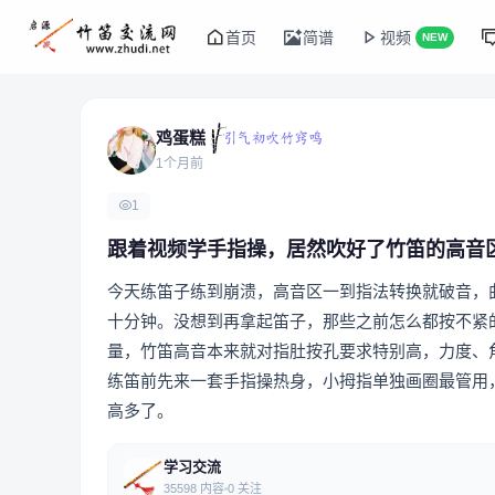
首页
简谱
视频
NEW
鸡蛋糕
1个月前
1
跟着视频学手指操，居然吹好了竹笛的高音
今天练笛子练到崩溃，高音区一到指法转换就破音，
十分钟。没想到再拿起笛子，那些之前怎么都按不紧
量，竹笛高音本来就对指肚按孔要求特别高，力度、
练笛前先来一套手指操热身，小拇指单独画圈最管用
高多了。
学习交流
35598 内容
0 关注