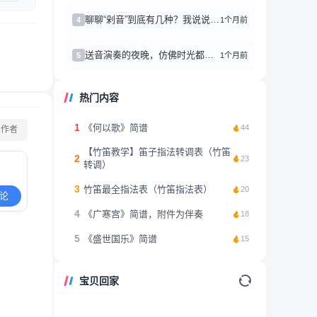
聊聊“剁音”到底有几种？我说说我的感受
1个月前
4
送音演奏的夜晚，仿佛时光都慢了
1个月前
5
热门内容
1
《何以歌》简谱
44
看作者
【竹笛教学】笛子指法转调表（竹笛
2
23
转调）
3
竹笛最全指法表（竹笛指法表）
20
论
4
《广寒宫》简谱，附件为伴奏
18
5
《盛世国乐》简谱
15
宝贝回家