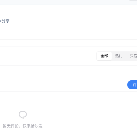
分享
全部
热门
只
评
暂无评论，快来抢沙发