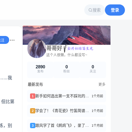
搜索
登录
关注
哥哥好
这个人很懒，什么都没写~
2890
0
0
发布
粉丝
关注
……我
最新发布
更多
新手如何选出第一支不踩坑的竹笛？
1个月前
1
，但比第
学会了！《青花瓷》竹笛简谱分享
1个月前
2
练，别
跟风学了首《鹧鸪飞》，录了好几遍才稍微能听
1个月前
3