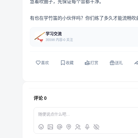
急着吹曲子，先保证每个音都干净。
有也在学竹笛的小伙伴吗？你们练了多久才能流畅吹
学习交流
35598 内容
0 关注
喜欢
收藏
打赏
送礼
评论
0