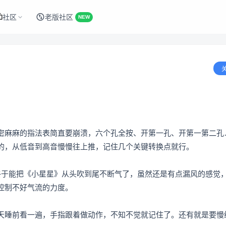
社区
老版社区
NEW
密麻麻的指法表简直要崩溃，六个孔全按、开第一孔、开第一第二孔
的，从低音到高音慢慢往上推，记住几个关键转换点就行。
终于能把《小星星》从头吹到尾不断气了，虽然还是有点漏风的感觉
控制不好气流的力度。
天睡前看一遍，手指跟着做动作，不知不觉就记住了。还有就是要慢