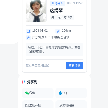
08-09 19:28
其他寻人
这绣琴
男
走失时16岁
1993-01-01
156cm
广东省,梅州市,丰顺县,留隍镇
哑巴。下巴下面有开水烫过的疤痕。就在
衣服领口处。
数据来自宝贝回家
查看详情
分享到
微信
QQ
生成海报
复制链接