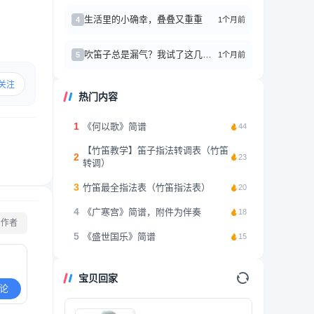
生活里的小确幸，叠叠又重重
1个月前
4
吹笛子总是漏气？我试了这几个方法真的有效！
1个月前
5
关注
热门内容
1
《何以歌》简谱
44
【竹笛教学】笛子指法转调表（竹笛
2
23
转调）
3
竹笛最全指法表（竹笛指法表）
20
4
《广寒宫》简谱，附件为伴奏
18
看作者
5
《盛世国乐》简谱
15
宝贝回家
论