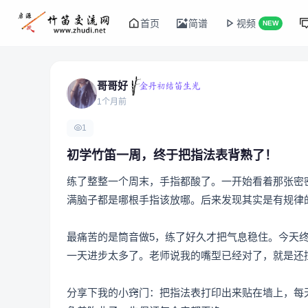
首页
简谱
视频
NEW
哥哥好
1个月前
1
初学竹笛一周，终于把指法表背熟了！
练了整整一个周末，手指都酸了。一开始看着那张密
满脑子都是哪根手指该放哪。后来发现其实是有规律
最痛苦的是筒音做5，练了好久才把气息稳住。今天
一天进步太多了。老师说我的嘴型已经对了，就是还
分享下我的小窍门：把指法表打印出来贴在墙上，每