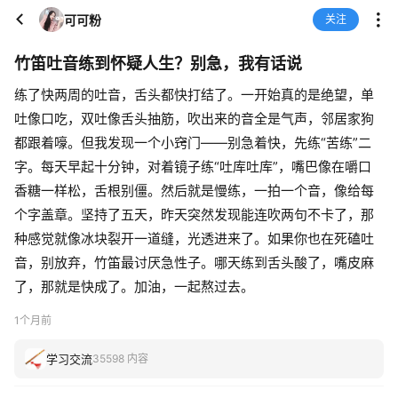
可可粉
关注
竹笛吐音练到怀疑人生？别急，我有话说
练了快两周的吐音，舌头都快打结了。一开始真的是绝望，单
吐像口吃，双吐像舌头抽筋，吹出来的音全是气声，邻居家狗
都跟着嚎。但我发现一个小窍门——别急着快，先练“苦练”二
字。每天早起十分钟，对着镜子练“吐库吐库”，嘴巴像在嚼口
香糖一样松，舌根别僵。然后就是慢练，一拍一个音，像给每
个字盖章。坚持了五天，昨天突然发现能连吹两句不卡了，那
种感觉就像冰块裂开一道缝，光透进来了。如果你也在死磕吐
音，别放弃，竹笛最讨厌急性子。哪天练到舌头酸了，嘴皮麻
了，那就是快成了。加油，一起熬过去。
1个月前
学习交流
35598 内容