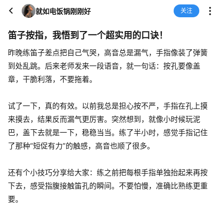
就如电饭锅刚刚好
关注
笛子按指，我悟到了一个超实用的口诀！
昨晚练笛子差点把自己气哭，高音总是漏气，手指像装了弹簧
到处乱跳。后来老师发来一段语音，就一句话：按孔要像盖
章，干脆利落，不要拖着。
试了一下，真的有效。以前我总是担心按不严，手指在孔上摸
来摸去，结果反而漏气更厉害。突然想到，就像小时候玩泥
巴，盖下去就是一下，稳稳当当。练了半小时，感觉手指记住
了那种“短促有力”的触感，高音也顺了很多。
还有个小技巧分享给大家：练之前把每根手指单独抬起来再按
下去，感受指腹接触笛孔的瞬间。不要怕慢，准确比熟练更重
要。