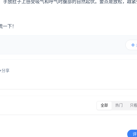
吸，手放肚子上感受吸气和呼气时腹部的自然起伏。要点是放松，越紧
流一下！
分享
全部
热门
只
评