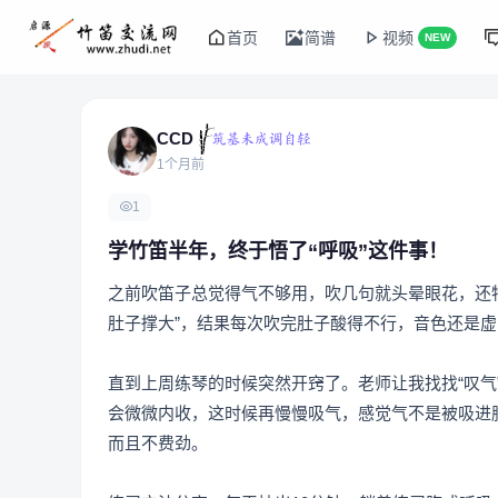
首页
简谱
视频
NEW
CCD
1个月前
1
学竹笛半年，终于悟了“呼吸”这件事！
之前吹笛子总觉得气不够用，吹几句就头晕眼花，还
肚子撑大”，结果每次吹完肚子酸得不行，音色还是虚
直到上周练琴的时候突然开窍了。老师让我找找“叹
会微微内收，这时候再慢慢吸气，感觉气不是被吸进
而且不费劲。