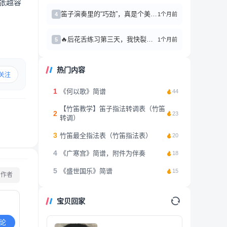
张越容
笛子演奏里的“巧劲”，真是个美妙又折磨人的东西
1个月前
4
🔥后花舌练习第三天，我快裂开了
1个月前
5
热门内容
关注
1
《何以歌》简谱
44
【竹笛教学】笛子指法转调表（竹笛
2
23
转调）
3
竹笛最全指法表（竹笛指法表）
20
4
《广寒宫》简谱，附件为伴奏
18
5
《盛世国乐》简谱
15
看作者
宝贝回家
论