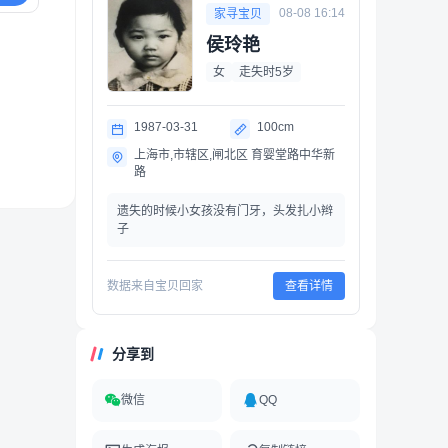
08-08 16:14
家寻宝贝
侯玲艳
女
走失时5岁
1987-03-31
100cm
上海市,市辖区,闸北区 育婴堂路中华新
路
遗失的时候小女孩没有门牙，头发扎小辫
子
数据来自宝贝回家
查看详情
分享到
微信
QQ