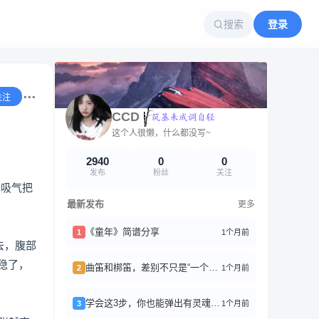
搜索
登录
关注
CCD
这个人很懒，什么都没写~
2940
0
0
发布
粉丝
关注
劲吸气把
最新发布
更多
《童年》简谱分享
1个月前
1
去，腹部
稳了，
曲笛和梆笛，差别不只是“一个软一个硬”
1个月前
2
学会这3步，你也能弹出有灵魂的曲子
1个月前
3