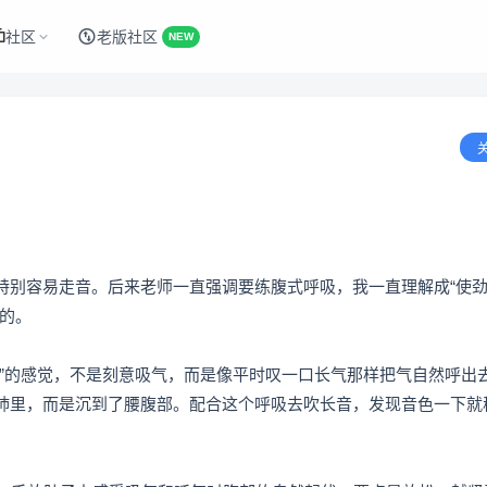
社区
老版社区
NEW
特别容易走音。后来老师一直强调要练腹式呼吸，我一直理解成“使
的。
气”的感觉，不是刻意吸气，而是像平时叹一口长气那样把气自然呼出
肺里，而是沉到了腰腹部。配合这个呼吸去吹长音，发现音色一下就