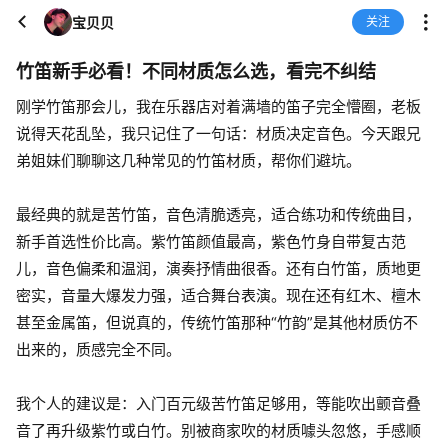
宝贝贝
关注
竹笛新手必看！不同材质怎么选，看完不纠结
刚学竹笛那会儿，我在乐器店对着满墙的笛子完全懵圈，老板
说得天花乱坠，我只记住了一句话：材质决定音色。今天跟兄
弟姐妹们聊聊这几种常见的竹笛材质，帮你们避坑。
最经典的就是苦竹笛，音色清脆透亮，适合练功和传统曲目，
新手首选性价比高。紫竹笛颜值最高，紫色竹身自带复古范
儿，音色偏柔和温润，演奏抒情曲很香。还有白竹笛，质地更
密实，音量大爆发力强，适合舞台表演。现在还有红木、檀木
甚至金属笛，但说真的，传统竹笛那种“竹韵”是其他材质仿不
出来的，质感完全不同。
我个人的建议是：入门百元级苦竹笛足够用，等能吹出颤音叠
音了再升级紫竹或白竹。别被商家吹的材质噱头忽悠，手感顺