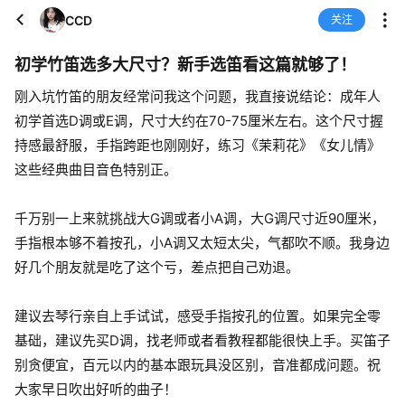
CCD
关注
初学竹笛选多大尺寸？新手选笛看这篇就够了！
刚入坑竹笛的朋友经常问我这个问题，我直接说结论：成年人
初学首选D调或E调，尺寸大约在70-75厘米左右。这个尺寸握
持感最舒服，手指跨距也刚刚好，练习《茉莉花》《女儿情》
这些经典曲目音色特别正。
千万别一上来就挑战大G调或者小A调，大G调尺寸近90厘米，
手指根本够不着按孔，小A调又太短太尖，气都吹不顺。我身边
好几个朋友就是吃了这个亏，差点把自己劝退。
建议去琴行亲自上手试试，感受手指按孔的位置。如果完全零
基础，建议先买D调，找老师或者看教程都能很快上手。买笛子
别贪便宜，百元以内的基本跟玩具没区别，音准都成问题。祝
大家早日吹出好听的曲子！