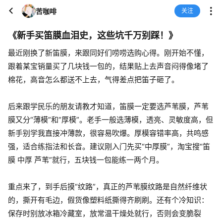
苦咖啡
关注
《新手买笛膜血泪史，这些坑千万别踩！》
最近刚换了新笛膜，来跟同好们唠唠选购心得。刚开始不懂，
跟着某宝销量买了几块钱一包的，结果贴上去声音闷得像堵了
棉花，高音怎么都送不上去，气得差点把笛子砸了。
后来跟学民乐的朋友请教才知道，笛膜一定要选芦苇膜，芦苇
膜又分“薄模”和“厚模”。老手一般选薄模，透亮、灵敏度高，但
新手别学我直接冲薄款，很容易吹爆。厚模容错率高，共鸣感
强，适合练指法和长音。建议刚入门先买“中厚膜”，淘宝搜“笛
膜 中厚 芦苇”就行，五块钱一包能练一两个月。
重点来了，到手后摸“纹路”，真正的芦苇膜纹路是自然纤维状
的，撕开有毛边，假货像塑料纸撕得齐刷刷。还有个冷知识：
保存时别放冰箱冷藏室，放常温干燥处就行，否则会变脆裂